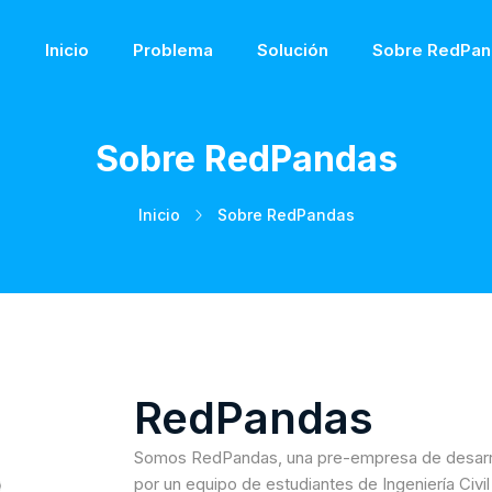
Inicio
Problema
Solución
Sobre RedPan
Sobre RedPandas
Inicio
Sobre RedPandas
RedPandas
Somos RedPandas, una pre-empresa de desarr
por un equipo de estudiantes de Ingeniería Civil