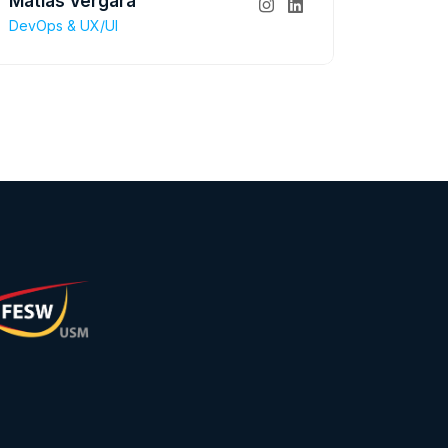
Matías Vergara
DevOps & UX/UI